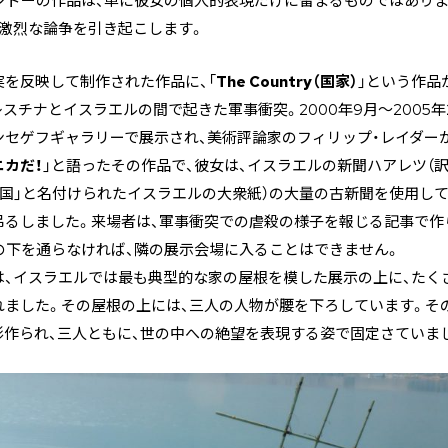
ンドーの作品は、単に彼女の個人的表現だけに留まるものではあり
に激烈な論争を引き起こします。
を反映して制作された作品に、「
The Country（国家）
」という作品
レスチナとイスラエルの間で起きた軍事衝突。2000年9月～2005年2
セゲフギャラリーで展示され、美術評論家のフィリップ・レイダー
カだ！
」と語ったその作品で、彼女は、イスラエルの新聞ハアレツ（訳注: H
祖国」と名付けられたイスラエルの大衆紙）の大量の古新聞を使用し
吊るしました。来場者は、軍事衝突での虐殺の様子を報じる記事で作
の下を通らなければ、隣の展示会場に入ることはできません。
は、イスラエルでは最も典型的な家の屋根を模した展示の上に、たく
れました。その屋根の上には、三人の人物が腰を下ろしています。そ
形作られ、三人ともに、世の中への絶望を表現する姿で固定さていま