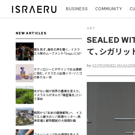
BUSINESS
COMMUNITY
C
ART
NEW ARTICLES
SEALED WI
て、シガリッ
鏡を見ず、身体の声を聴く。イスラ
エル発のムーブメント「Gaga」とは?
by
AS PROMISED MAGAZIN
テクノロジーとデザインで社会課題
に挑む、イスラエル出身シラ・ソニゴ
の新たな一歩
水がない国が世界の農業を変えた。
イスラエルが生んだ「精密潅水」とい
う革命
病院から「未来の健康都市」へ イス
ラエル最大のシバ医療センター、病
床倍増と都市開放の大規模計画
ファッションで社会復帰を支える