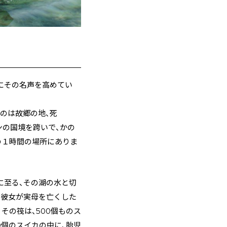
にその名声を高めてい
のは故郷の地、死
ダンの国境を跨いで、かの
の１時間の場所にありま
に至る、その湖の水と切
。彼女が実母を亡くした
その筏は、500個ものス
0個のスイカの中に、胎児