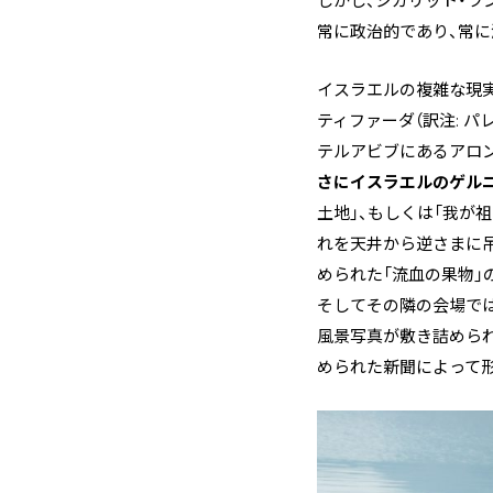
しかし、シガリット・ラ
常に政治的であり、常
イスラエルの複雑な現実
ティファーダ（訳注: パ
テルアビブにあるアロン
さにイスラエルのゲルニ
土地」、もしくは「我が
れを天井から逆さまに
められた「流血の果物」
そしてその隣の会場で
風景写真が敷き詰めら
められた新聞によって