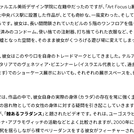
ルエル美術デザイン学院に在籍中だったのですが、「Art Focus 
た中央バス駅に設置した作品が、とても奇妙な、一風変わった、そし
らです。彼女は、長い間閉鎖されていたビルの５階のワンフロアを借
済みのコンドーム、使い捨ての注射器、打ち捨てられた衣服など、
廃墟となった空間を、そのまま彼女がくつろげる遊び場に変えてしま
り、彼女はこのやり口を自身のトレードマークとしてきました。テル
タリアでのヴェネツィア・ビエンナーレ（イスラエル代表として、過
す）でのショーケース展示においても、それぞれの展示スペースを
。
は、作品の中で、彼女自身の実際の身体（カラダ）の存在を常に強く
現の容れ物としての女性の身体に対する疑問を引き起こしていきます
、「
棘あるフラダンス
」と題されたビデオです。それは、ユーゴスラ
ナ・アブラモヴィッチの活動などとよく比較されますが、2000年
お尻を揺らしながら裸でベリーダンスをする彼女がフィーチャーされ