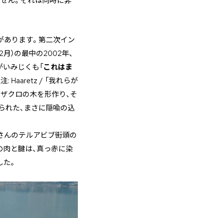
ません。それは同時に非
があります。第二次イン
月）の最中の2002年、
がいみじくも「
これはま
aaretz / 「我れらが
てザクロの木を形作り、そ
られた、まさに隠喩の込
さんのテルアビブ街頭の
の肉と腱は、真っ赤に染
した。