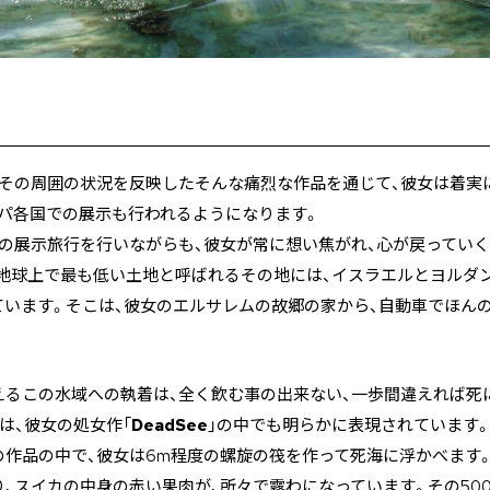
とその周囲の状況を反映したそんな痛烈な作品を通じて、彼女は着実
ッパ各国での展示も行われるようになります。
の展示旅行を行いながらも、彼女が常に想い焦がれ、心が戻っていく
でした。地球上で最も低い土地と呼ばれるその地には、イスラエルとヨル
ています。そこは、彼女のエルサレムの故郷の家から、自動車でほん
えるこの水域への執着は、全く飲む事の出来ない、一歩間違えれば死
は、彼女の処女作「
DeadSee
」の中でも明らかに表現されています
作品の中で、彼女は6m程度の螺旋の筏を作って死海に浮かべます。
、スイカの中身の赤い果肉が、所々で露わになっています。その50