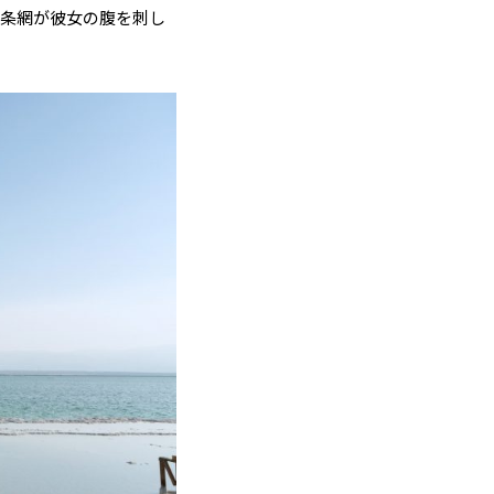
鉄条網が彼女の腹を刺し