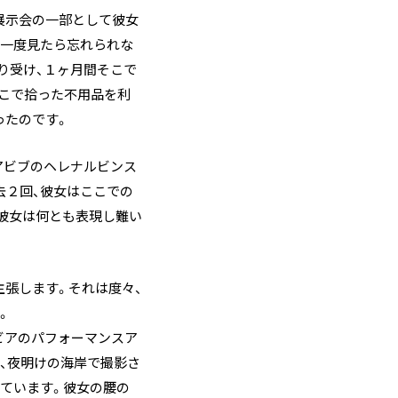
I」展示会の一部として彼女
て一度見たら忘れられな
り受け、１ヶ月間そこで
そこで拾った不用品を利
ったのです。
アビブのヘレナルビンス
去２回、彼女はここでの
、彼女は何とも表現し難い
主張します。それは度々、
。
ビアのパフォーマンスア
に、夜明けの海岸で撮影さ
ています。彼女の腰の