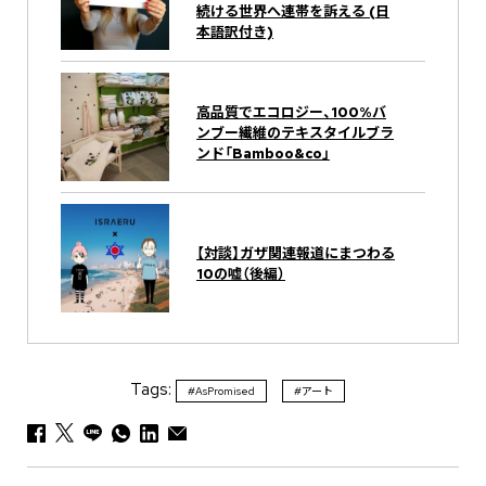
続ける世界へ連帯を訴える (日
本語訳付き)
高品質でエコロジー、100%バ
ンブー繊維のテキスタイルブラ
ンド「Bamboo&co」
【対談】ガザ関連報道にまつわる
10の嘘（後編）
Tags:
#AsPromised
#アート