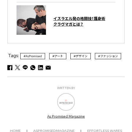
イスラエル発の格闘技！護身術
クラヴマガとは？
Tags:
#AsPromised
#アート
#デザイン
#ファッション
WRITTEN BY
As Promised Magazine
HOME
|
ASPROMISEDMAGAZINE
|
EFFORTLESS WARES