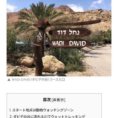
WADI DAVID（ダビデの谷）コース入口
目次
[
非表示
]
1.
スタート地点は動物ウォッチングゾーン
2.
ダビデの谷に流れる川でウェットトレッキング