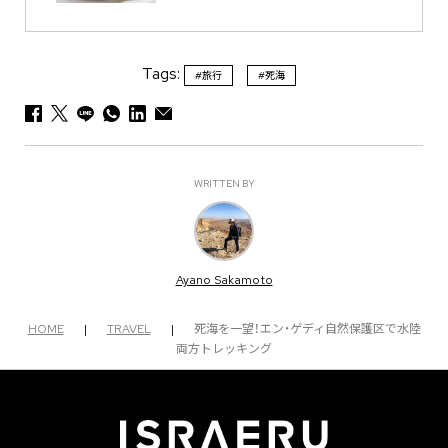
Tags:
#旅行
#死海
WRITTEN BY
Ayano Sakamoto
HOME
|
TRAVEL
|
死海を一望！エン・ゲディ自然保護区で水陸
両方トレッキング