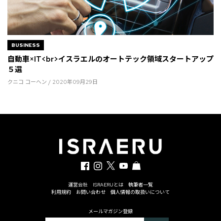
BUSINESS
自動車×IT<br>イスラエルのオートテック領域スタートアップ
５選
クニコ コーヘン / 2020年09月29日
運営会社
ISRAERUとは
執筆者一覧
利用規約
お問い合わせ
個人情報の取扱いについて
メールマガジン登録