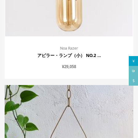
Noa Razer
アピラー・ランプ（小） NO.2 ...
¥
¥
29,058
₪
$