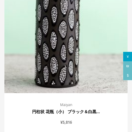
¥
₪
$
Maiyan
円柱状 花瓶（小） ブラック＆白黒...
¥
5,816