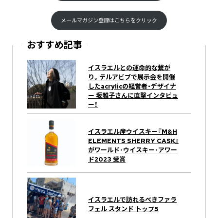
メールマガジン登録はこちらをクリック
おすすめ記事
イスラエルとの運命的な繋が
り。テルアビブで展示会を開催
したacrylicの経営者・デザイナ
ー 坂雅子さんに直撃インタビュ
ー！
イスラエル産ウイスキー『M&H
ELEMENTS SHERRY CASK』
がワールド･ウイスキー･アワー
ド2023 受賞
イスラエルで訪れるべきファラ
フェル スタンド トップ5