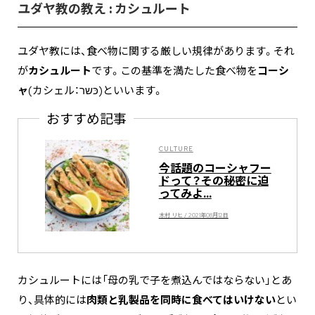
ユダヤ教の教え : カシュルート
ユダヤ教には、食べ物に関する厳しい規律があります。それ
が
カシュルート
です。この基準を満たした食べ物を
コーシ
ャ
(カシェル：כּשר)といいます。
おすすめ記事
CULTURE
今話題のコーシャフー
ドって？その秘密に迫
ってみよ...
木村 リヒ / 2021年08月12日
カシュルートには「母の乳で子を煮込んではならない」とあ
り、具体的には
肉類と乳製品を同時に食べてはいけない
とい