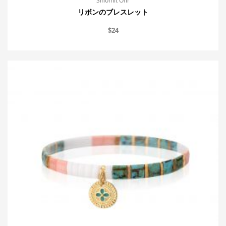
Shlomit Ofir
リボンのブレスレット
$
24