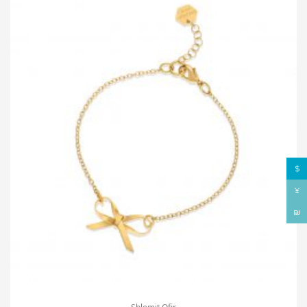
$
¥
₪