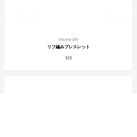
Shlomit Ofir
リフ編みブレスレット
$
23