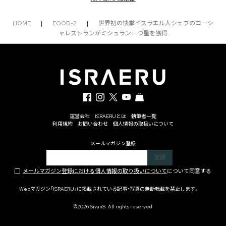
HOME
|
FOOD-2
|
世界初の快挙――イスラエル人シェフのコーシ
ャレストランがミシュラン一つ星を獲得
運営会社
ISRAERUとは
執筆者一覧
利用規約
お問い合わせ
個人情報の取扱いについて
メールマガジン登録
メールマガジン登録における個人情報の取り扱いについて
について同意する
Webマガジン「ISRAERU」に掲載されている記事・写真の無断転載を禁止します。
©2026 SivanS. All rights reserved