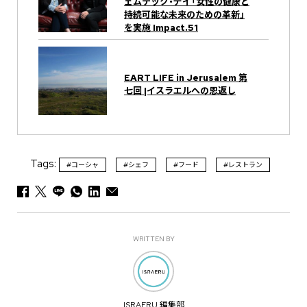
ェムテック・デイ「女性の健康と
持続可能な未来のための革新」
を実施 Impact.51
EART LIFE in Jerusalem 第
七回 |イスラエルへの恩返し
Tags:
#コーシャ
#シェフ
#フード
#レストラン
WRITTEN BY
ISRAERU 編集部