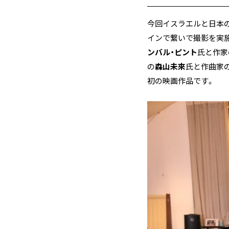
今回イスラエルと日本の
インで繋いで撮影を実
ンバル・ピント
氏と作家
の
森山未來
氏と作曲家
初の映画作品です。