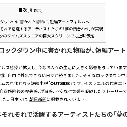
目次
[
非表示
]
ダウン中に書かれた物語が、短編アートフィルムへ
ぞれで活躍するアーティストたちの「夢の顔合わせ」が実現
ークのタイムズスクエアの巨大スクリーンでも上映予定
ロックダウン中に書かれた物語が、短編アート
イルス感染が拡大し、今なお人々の生活に大きく影響を与えています
実施、自由に外出できない日々が続きました。そんなロックダウン中
ルムの原作となる短編小説「
OUTSIDE
」です。イスラエルの作家エト
粛解除後の喪失感、浮遊感、不安な空気感を凝縮したストーリーで、「The
ました。日本では、
朝日新聞
に掲載されています。
本それぞれで活躍するアーティストたちの「夢