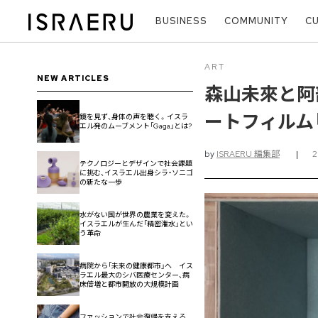
BUSINESS
COMMUNITY
C
ART
NEW ARTICLES
森山未來と阿
ートフィルム「
鏡を見ず、身体の声を聴く。イスラ
エル発のムーブメント「Gaga」とは?
by
ISRAERU 編集部
|
テクノロジーとデザインで社会課題
に挑む、イスラエル出身シラ・ソニゴ
の新たな一歩
水がない国が世界の農業を変えた。
イスラエルが生んだ「精密潅水」とい
う革命
病院から「未来の健康都市」へ イス
ラエル最大のシバ医療センター、病
床倍増と都市開放の大規模計画
ファッションで社会復帰を支える