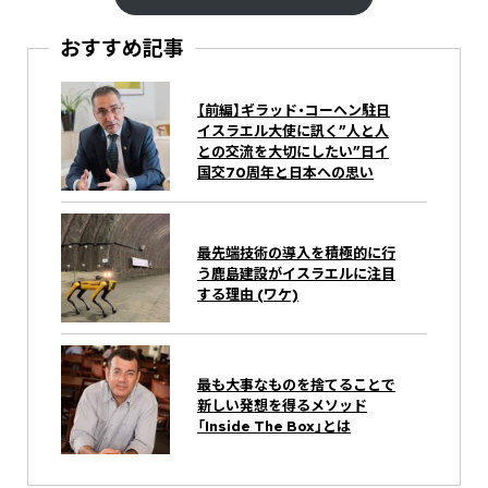
おすすめ記事
【前編】ギラッド・コーヘン駐日
イスラエル大使に訊く”人と人
との交流を大切にしたい”日イ
国交70周年と日本への思い
最先端技術の導入を積極的に行
う鹿島建設がイスラエルに注目
する理由 (ワケ)
最も大事なものを捨てることで
新しい発想を得るメソッド
「Inside The Box」とは