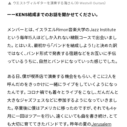
ウエストヴィルギターを演奏する海さん（© Westvill Guitars）
ーーKENS結成までのお話を聞かせてください。
メンバーとは、イスラエルRimon音楽大学のJazz Institute
という毎年15人ほどしか入れない精鋭コースで出会いまし
た。とはいえ、最初から「バンドを結成しよう！」と決めた訳
ではなく、バンド形式で発表する宿題などをお互いに手伝
っているうちに、自然とバンドになっていった感じでした。
ある日、僕が喫茶店で演奏する機会をもらい、そこに2人を
呼んだのをきっかけに一緒にライブをしていくようになっ
たんです。コロナ禍でも着々とライブをこなし、だんだんと
大きなジャズフェスなどに参加するようになっていきまし
た。卒業後に僕はアメリカに移ったのですが、それでも4ヶ
月に一回はツアーを行い、遠くにいても曲を書き続け、とて
も大切に育ててきたバンドです。昨年の夏の
Jerusalem