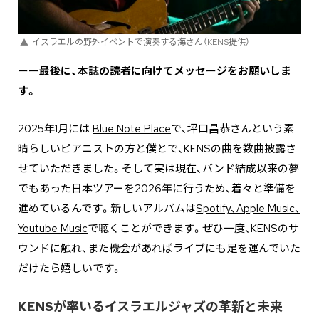
イスラエルの野外イベントで演奏する海さん（KENS提供）
ーー最後に、本誌の読者に向けてメッセージをお願いしま
す。
2025年1月には
Blue Note Place
で、坪口昌恭さんという素
晴らしいピアニストの方と僕とで、KENSの曲を数曲披露さ
せていただきました。そして実は現在、バンド結成以来の夢
でもあった日本ツアーを2026年に行うため、着々と準備を
進めているんです。新しいアルバムは
Spotify、Apple Music、
Youtube Music
で聴くことができます。ぜひ一度、KENSのサ
ウンドに触れ、また機会があればライブにも足を運んでいた
だけたら嬉しいです。
KENSが率いるイスラエルジャズの革新と未来