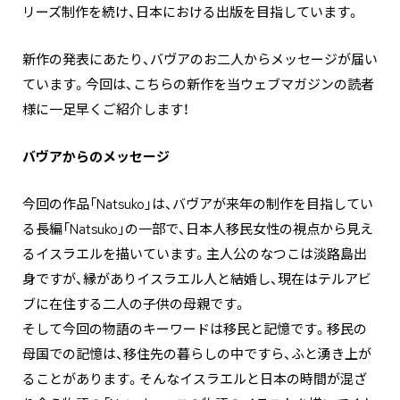
リーズ制作を続け、日本における出版を目指しています。
新作の発表にあたり、バヴアのお二人からメッセージが届い
ています。今回は、こちらの新作を当ウェブマガジンの読者
様に一足早くご紹介します！
バヴアからのメッセージ
今回の作品「Natsuko」は、バヴアが来年の制作を目指してい
る⻑編「Natsuko」の一部で、日本人移⺠女性の視点から見え
るイスラエルを描いています。主人公のなつこは淡路島出
身ですが、縁がありイスラエル人と結婚し、現在はテルアビ
ブに在住する二人の子供の母親です。
そして今回の物語のキーワードは移⺠と記憶です。移⺠の
母国での記憶は、移住先の暮らしの中ですら、ふと湧き上が
ることがあります。そんなイスラエルと日本の時間が混ざ