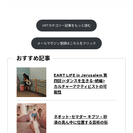
ARTカテゴリー記事をもっと読む
メールマガジン登録はこちらをクリック
おすすめ記事
EART LIFE in Jerusalem 第
四回 |<ダンスを生きる・続編>
カルチャーアクティビストの可
能性
ネオット・セマダー キブツ – 砂
漠の真ん中に位置する芸術の街