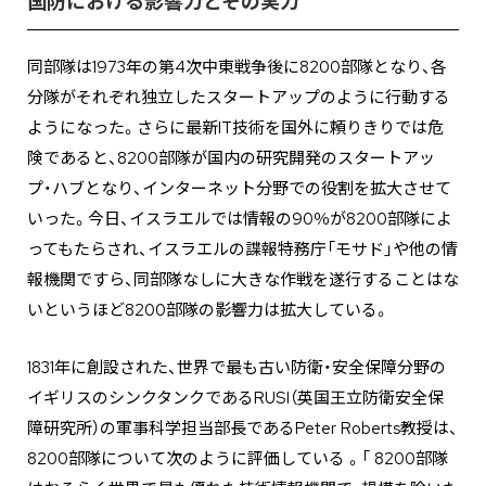
国防における影響力とその実力
同部隊は1973年の第4次中東戦争後に8200部隊となり、各
分隊がそれぞれ独立したスタートアップのように行動する
ようになった。さらに最新IT技術を国外に頼りきりでは危
険であると、8200部隊が国内の研究開発のスタートアッ
プ・ハブとなり、インターネット分野での役割を拡大させて
いった。今日、イスラエルでは情報の90％が8200部隊によ
ってもたらされ、イスラエルの諜報特務庁「モサド」や他の情
報機関ですら、同部隊なしに大きな作戦を遂行することはな
いというほど8200部隊の影響力は拡大している。
1831年に創設された、世界で最も古い防衛・安全保障分野の
イギリスのシンクタンクであるRUSI（英国王立防衛安全保
障研究所）の軍事科学担当部長であるPeter Roberts教授は、
8200部隊について次のように評価している 。「 8200部隊