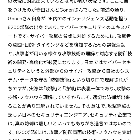
の状況に対応出来ているとは言い難い状況です。ここに目
をつけたのが寺田さんとGonenさんでした。前述の通り、
Gonenさん自身がIDF内でのインテリジェンス活動を担う
8200部隊の出身であり、サイバーセキュリティのエキスパ
ートです。サイバー攻撃の脅威に対処するためには、攻撃者
の意図・目的・タイミングなどを検知するための諜報活動
と、攻撃者が用いる様々な攻撃技術の理解と対応する防御技
術の開発・高度化が必要になります。日本ではサイバーセキ
ュリティというと外部からのサイバー攻撃から自社のシス
テム・データを守る「防御技術」という切り口で理解されが
ちですが、実際は「攻撃」と「防御」は表裏一体であり、攻撃の
技術・ノウハウを理解しているからこそ、適切な防御が出来
ることが余り理解されていません。その意味で、攻撃経験の
乏しい日本のセキュリティエンジニア、セキュリティ企業で
は、真の防御は難しいといってもあながち過言ではないので
す。8200部隊には、攻撃／防御両面の技術・ノウハウを実戦