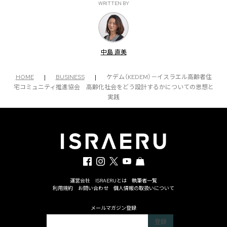
WRITTEN BY
中島 直美
HOME
|
BUSINESS
|
ケデム（KEDEM）－イスラエル高齢者住
宅コミュニティ推進協会 高齢化社会をどう設計するかについての思想と
実践
運営会社
ISRAERUとは
執筆者一覧
利用規約
お問い合わせ
個人情報の取扱いについて
メールマガジン登録