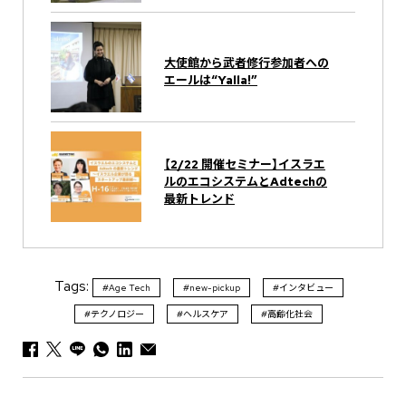
大使館から武者修行参加者への
エールは“Yalla!”
【2/22 開催セミナー】イスラエ
ルのエコシステムとAdtechの
最新トレンド
Tags:
#Age Tech
#new-pickup
#インタビュー
#テクノロジー
#ヘルスケア
#高齢化社会