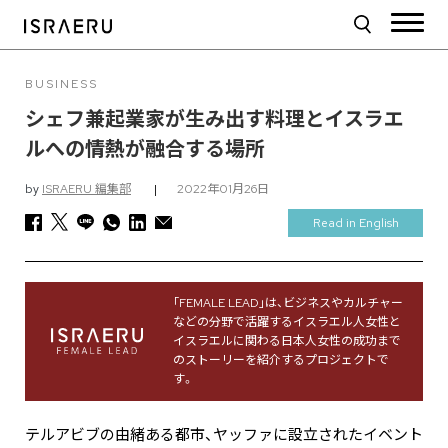
BUSINESS
シェフ兼起業家が生み出す料理とイスラエ
ルへの情熱が融合する場所
by
ISRAERU 編集部
|
2022年01月26日
Read in English
｢FEMALE LEAD｣は、ビジネスやカルチャー
などの分野で活躍するイスラエル人女性と
イスラエルに関わる日本人女性の成功まで
のストーリーを紹介するプロジェクトで
す。
テルアビブの由緒ある都市、ヤッファに設立されたイベント