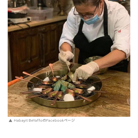
Habayit BeYaffoのFacebookページ