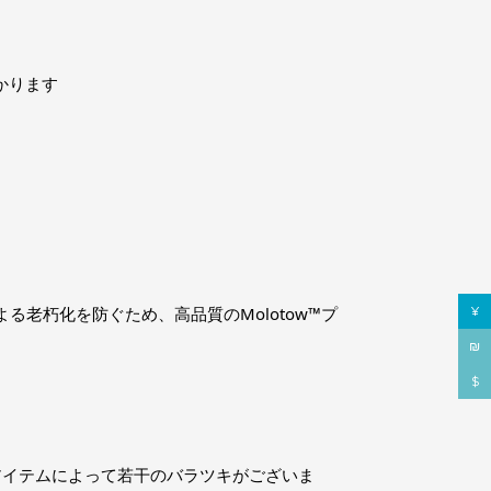
かります
¥
る老朽化を防ぐため、高品質のMolotow™プ
₪
$
アイテムによって若干のバラツキがございま