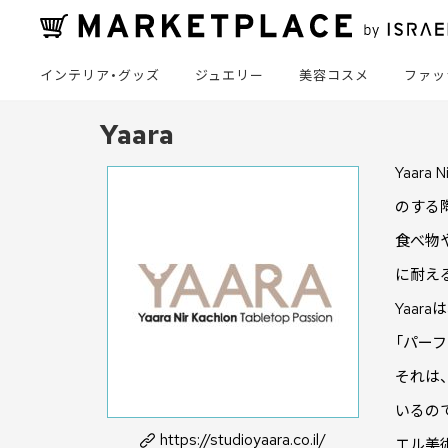
インテリア・グッズ
ジュエリー
美容コスメ
ファッ
Yaara
Yaar
のする
食べ物
に耐え
Yaar
「パー
それは
いるの
https://studioyaara.co.il/
エル美