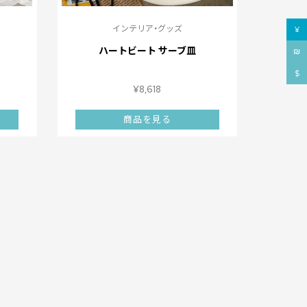
インテリア・グッズ
¥
ハートビート サーブ皿
₪
$
¥
8,618
商品を見る