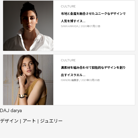
CULTURE
布地と金属を融合させたユニークなデザインで
人気を博すイス...
SARA HAMADA / 2020年07月22日
CULTURE
異素材を組み合わせて個性的なデザインを創り
出すイスラエル...
ISRAERU 編集部 / 2021年03月26日
DAJ darya
デザイン | アート | ジュエリー