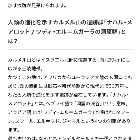
示す痕跡が見受けられます。
人類の進化を示すカルメル山の遺跡群「ナハル・メ
アロット / ワディ・エル＝ムガーラの洞窟群」と
は？
カルメル山とはイスラエル北部に位置する、南北39kmにも
広がる丘陵地帯。
かつてこの地は、アフリカからユーラシア大陸の玄関口でも
あり、丘の西側には旧石器時代前期から現代まで50万年に
わたる人類の進化を示す遺跡が点在しています。「ナハル・
メアロット」とは、ヘブライ語で「洞窟の渓谷」という意味。
アラビア語では「ワディ・エル＝ムガーラ」と呼ばれ、タブー
ン、スフール、エル＝ワド、ジャマルという4つの洞窟があり
ます。
最も古いのは、なんとネアンデルタール人の一種とされるタ