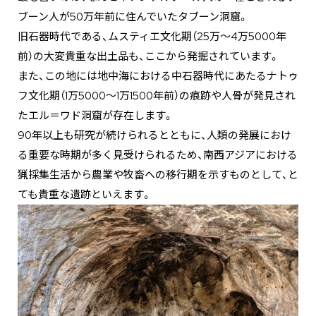
ブーン人が50万年前に住んでいたタブーン洞窟。
旧石器時代である、ムスティエ文化期（25万〜4万5000年
前）の大変貴重な出土品も、ここから発掘されています。
また、この地には地中海における中石器時代にあたるナトゥ
フ文化期（1万5000〜1万1500年前）の痕跡や人骨が発見され
たエル＝ワド洞窟が存在します。
90年以上も研究が続けられるとともに、人類の発展におけ
る重要な時期が多く見受けられるため、南西アジアにおける
猟採集生活から農業や牧畜への移行期を示すものとして、と
ても貴重な遺跡といえます。