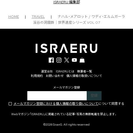
ISRAERU 編集部
HOME
|
TRAVEL
|
ナハル・メアロット / ワディ・エルムガーラ
渓谷の洞窟群｜世界遺産シリーズ VOL 07
運営会社
ISRAERUとは
執筆者一覧
利用規約
お問い合わせ
個人情報の取扱いについて
メールマガジン登録
メールマガジン登録における個人情報の取り扱いについて
について同意する
Webマガジン「ISRAERU」に掲載されている記事・写真の無断転載を禁止します。
©2026 SivanS. All rights reserved