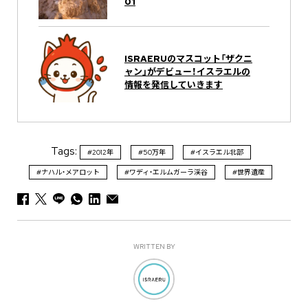
01
ISRAERUのマスコット「ザクニ
ャン」がデビュー！イスラエルの
情報を発信していきます
Tags:
#2012年
#50万年
#イスラエル北部
#ナハル・メアロット
#ワディ・エルムガーラ渓谷
#世界遺産
WRITTEN BY