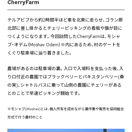
CherryFarm
テルアビブから約2時間半ほど車を北東に走らせ、ゴラン原
北部に差し掛かるとチェリーピッキングの看板や旗が目に
つくようになります。今回訪問したCherryFarmは、モシャ
ブ・オデム（Moshav Odem）※内にあるため、村のゲートを
くぐり駐車場に辿り着きました。
農場があるのは駐車場の裏。入口で入場料を支払った後、入
り口付近の農園ではブラックベリーとパキスタンベリー(桑
の実)、シャトルバスに乗って山側の農園にチェリーがある
とのことで早速ピッキング開始です。
※モシャブ(Moshav)とは、個人所有を認めながら農作業や販売を協同組合
方式で行う農村のこと