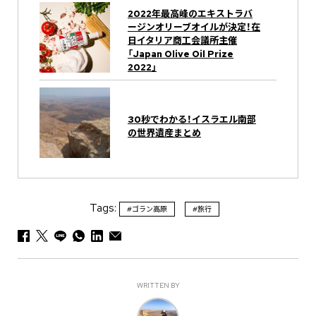
2022年最高峰のエキストラバ
ージンオリーブオイルが決定！在
日イタリア商工会議所主催
「Japan Olive Oil Prize
2022」
30秒でわかる！イスラエル南部
の世界遺産まとめ
Tags:
#ゴラン高原
#旅行
WRITTEN BY