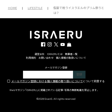
HOME
|
LIFESTYLE
|
仮装で祝うイスラエルのプリム祭りと
は？
運営会社
ISRAERUとは
執筆者一覧
利用規約
お問い合わせ
個人情報の取扱いについて
メールマガジン登録
メールマガジン登録における個人情報の取り扱いについて
について同意する
Webマガジン「ISRAERU」に掲載されている記事・写真の無断転載を禁止します。
©2026 SivanS. All rights reserved