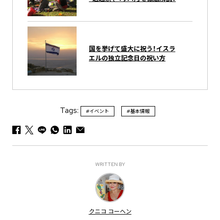
国を挙げて盛大に祝う！イスラ
エルの独立記念日の祝い方
Tags:
#イベント
#基本情報
WRITTEN BY
クニコ コーヘン