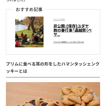
られました。
おすすめ記事
CULTURE
非公開: [保存]ユダヤ
教の春行事「過越祭（ペ
サ...
ISRAERU 編集部 / 2025年02月26日
プリムに食べる耳の形をしたハマンタッシェンク
ッキーとは