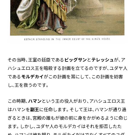
その当時、王室の廷臣である
ビッグサン
と
テレッシュ
が、ア
ハシュエロス王を暗殺する計画を立てるのですが、ユダヤ人
である
モルデカイ
がこの計画を耳にして、この計画を妨害
し、王を救うのです。
この時期、
ハマン
という王の役人がおり、アハシュエロス王
はハマンを
副王
に任命します。そして王は、ハマンが通り過
ぎるときは、宮殿の誰もが彼の前に身をかがめるように命じ
ます。しかし、ユダヤ人のモルデカイはそれを拒否したた