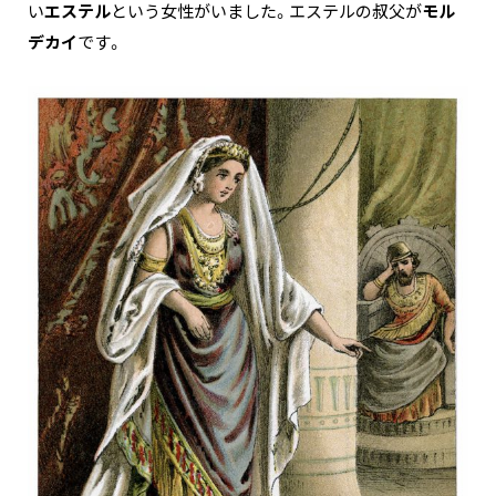
い
エステル
という女性がいました。エステルの叔父が
モル
デカイ
です。