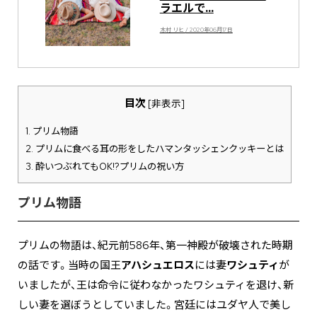
ラエルで...
木村 リヒ / 2020年06月17日
目次
[
非表示
]
1.
プリム物語
2.
プリムに食べる耳の形をしたハマンタッシェンクッキーとは
3.
酔いつぶれてもOK!?プリムの祝い方
プリム物語
プリムの物語は、紀元前586年、第一神殿が破壊された時期
の話です。当時の国王
アハシュエロス
には妻
ワシュティ
が
いましたが、王は命令に従わなかったワシュティを退け、新
しい妻を選ぼうとしていました。宮廷にはユダヤ人で美し