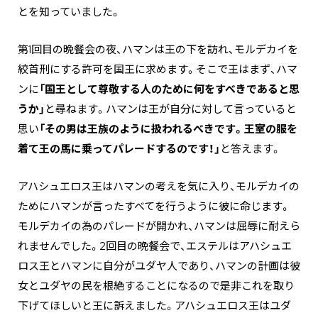
とを知っていました。
第1回目の晩餐会の夜、ハマンは王の下を訪れ、モルデカイを
絞首刑にする許可を国王に求めます。そこで王はまず、ハマ
ンに
「国王として尊敬する人のために何をすべきであると思
うか」
と尋ねます。ハマンは王が自分に対して言っていると
思い
「その男は王族のように扱われるべきです。王室の服を
着て王の馬に乗ってパレードするのです！」
と答えます。
アハシュエロス王はハマンの考えを気に入り、モルデカイの
ためにハマンが言ったすべてを行うように彼に命じます。
モルデカイの為のパレードが開かれ、ハマンは屈辱に耐えら
れませんでした。2回目の晩餐会で、エステルはアハシュエ
ロス王とハマンに自分がユダヤ人であり、ハマンの計画は彼
女とユダヤの民を根絶することになるので是非これを取り
下げてほしいと王に訴えました。アハシュエロス王はユダ