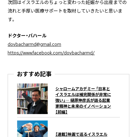
次回はイスラエルのちょっと変わった妊娠から出産までの
流れと手厚い医療サポートを取材していきたいと思いま
す。
ドクター・バハール
dovbacharmd@gmail.com
https://www.facebook.com/dovbacharmd/
おすすめ記事
シャロームアカデミー 「日本と
イスラエルは補完関係が非常に
強い」― 樋原伸彦氏が語る起業
家精神と未来のイノベーション
【前編】
【連載】映画で巡るイスラエル