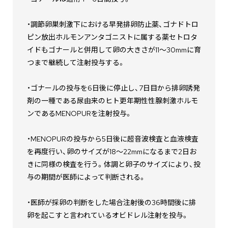
・調節卵巣刺激下における早発排卵防止薬、ゴナドトロ
ピン放出ホルモンアンタゴニストに属する薬セトロタ
イドもゴナールと併用して卵の大きさが11～30mmに育
つまで継続して注射投与する。
・ゴナールの投与を6日後に停止し、7日目から排卵誘発
剤の一種である尿由来のヒト更年期性性腺刺激ホルモ
ンであるMENOPURを注射投与。
・MENOPURの投与から5日後に超音波検査と血液検査
を再度行い、卵のサイズが18～22mmになるまで2日お
きに同様の検査を行う。体調と卵子のサイズにより、投
与の期間が医師によって判断される。
・医師が採卵の判断をした場合注射後の36時間後に排
卵を起こすと言われているオビドレル注射を投与。