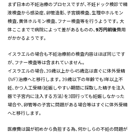
まず日本の不妊治療のプロセスですが、不妊ドック検診で精
液検査から感染症、卵管造影、子宮鏡検査、生理中ホルモン
検査、黄体ホルモン検査、フナー検査等を行うようです。大
体ここまでで病院によって差があるものの、
9万円前後
費用
がかかるようです。
イスラエルの場合も不妊治療前の検査内容はほぼ同じです
が、フナー検査等は含まれていません。
イスラエルの場合、39歳以上から45歳迄は直ぐに体外受精
（IVF）治療へと移行します。39歳以下の年齢でも1年以上不
妊、かつ人工受精（妊娠しやすい期間に採取した精子を注入
器で子宮内に注入する方法）を3回行っても妊娠しなかった
場合や、卵管等の子宮に問題がある場合等はすぐに体外受精
へと移行します。
医療費は国が初めから負担する為、何かしらの不妊の問題が