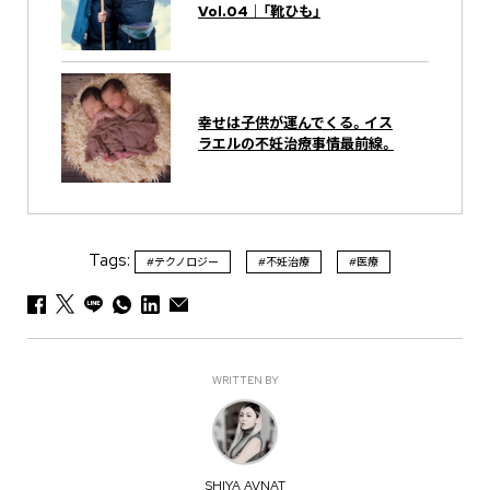
Vol.04｜「靴ひも」
幸せは子供が運んでくる。イス
ラエルの不妊治療事情最前線。
Tags:
#テクノロジー
#不妊治療
#医療
WRITTEN BY
SHIYA AVNAT