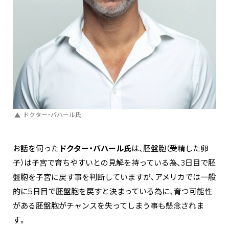
ドクター・バハール氏
お話を伺った
ドクター・バハール氏
は、胚盤胞（受精した卵
子）は子宮で育ちやすいとの見解を持っている為、3日目で胚
盤胞を子宮に戻す事を判断していますが、アメリカでは一般
的に5日目で胚盤胞を戻すと決まっている為に、育つ可能性
がある胚盤胞がチャンスを失ってしまう事も懸念されま
す。