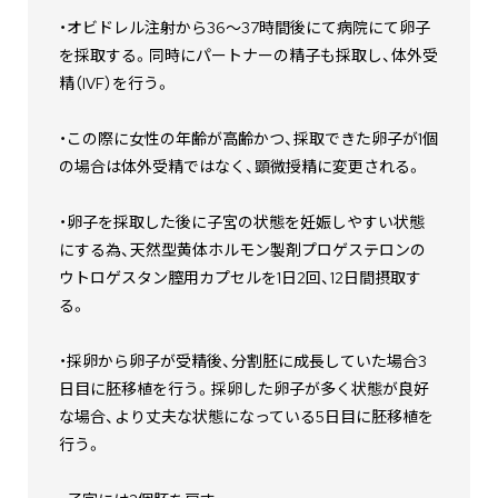
・オビドレル注射から36～37時間後にて病院にて卵子
を採取する。同時にパートナーの精子も採取し、体外受
精（IVF）を行う。
・この際に女性の年齢が高齢かつ、採取できた卵子が1個
の場合は体外受精ではなく、顕微授精に変更される。
・卵子を採取した後に子宮の状態を妊娠しやすい状態
にする為、天然型黄体ホルモン製剤プロゲステロンの
ウトロゲスタン膣用カプセルを1日2回、12日間摂取す
る。
・採卵から卵子が受精後、分割胚に成長していた場合3
日目に胚移植を行う。採卵した卵子が多く状態が良好
な場合、より丈夫な状態になっている5日目に胚移植を
行う。