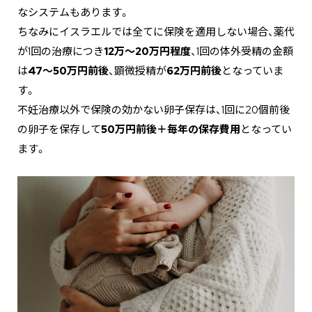
なシステムもあります。
ちなみにイスラエルでは全てに保険を適用しない場合、薬代
が1回の治療につき
12万～20万円程度
、1回の体外受精の金額
は
47～50万円前後
、顕微授精が
62万円前後
となっていま
す。
不妊治療以外で保険の効かない卵子保存は、1回に20個前後
の卵子を保存して
50万円前後＋毎年の保存費用
となってい
ます。