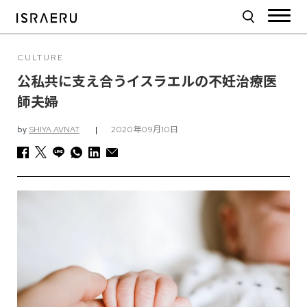
CULTURE
公私共に支え合うイスラエルの不妊治療医
師夫婦
by
SHIYA AVNAT
|
2020年09月10日