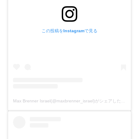
この投稿をInstagramで見る
Max Brenner Israel(@maxbrenner_israel)がシェアした投稿
–
2