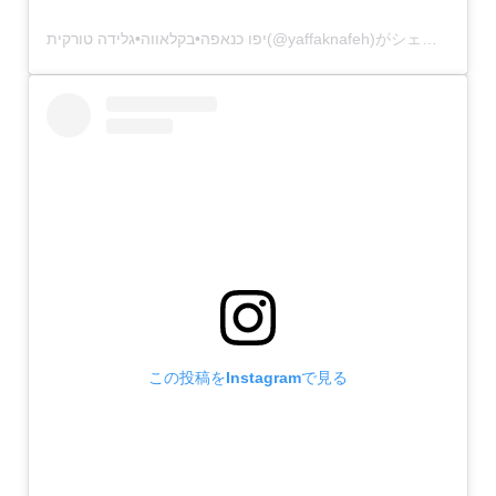
יפו כנאפה•בקלאווה•גלידה טורקית(@yaffaknafeh)がシェアした投稿
この投稿をInstagramで見る