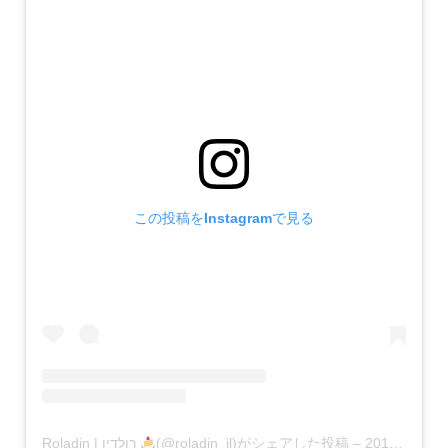
この投稿をInstagramで見る
Roladin | רולדין
(@roladin_il)がシェアした投稿
–
2019年12月月9日午前3時09分PST