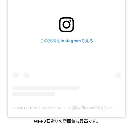
この投稿をInstagramで見る
יפו כנאפה•בקלאווה•גלידה טורקית(@yaffaknafeh)がシェアした投稿
店内の石造りの雰囲気も最高です。