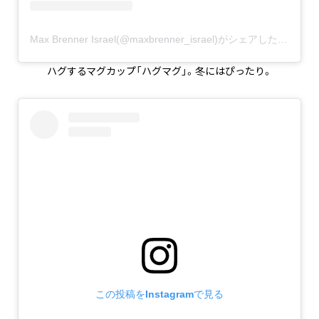
Max Brenner Israel(@maxbrenner_israel)がシェアした投稿
–
2
ハグするマグカップ「ハグマグ」。冬にはぴったり。
この投稿をInstagramで見る