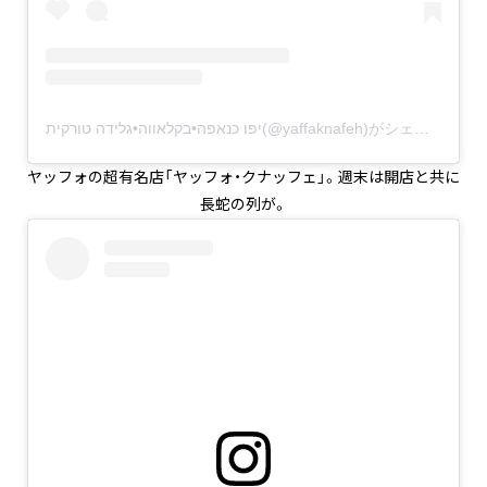
יפו כנאפה•בקלאווה•גלידה טורקית(@yaffaknafeh)がシェアした投稿
ヤッフォの超有名店「ヤッフォ・クナッフェ」。週末は開店と共に
長蛇の列が。