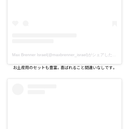
Max Brenner Israel(@maxbrenner_israel)がシェアした投稿
–
2
お土産用のセットも豊富。喜ばれること間違いなしです。