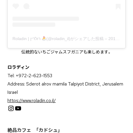
Roladin | רולדין
(@roladin_il)がシェアした投稿
–
2019年11月月5日午前12時01分PST
伝統的ないちごジャムスフガニアも楽しめます。
ロラディン
Tel: +972-2-623-1553
Address: Sderot alrov mamila Talpiyot District, Jerusalem
Israel
https://www.roladin.co.il/
Instagram
YouTube
絶品カフェ 「カドシュ」