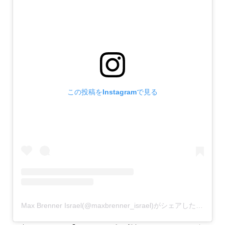
この投稿をInstagramで見る
Max Brenner Israel(@maxbrenner_israel)がシェアした投稿
–
2