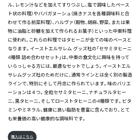
ル、レモン汁などを加えてすりつぶし、塩で調味したペース
ト状の料理）やババガヌーシュ（焼きナスを各種調味料と合
わせて作る前菜料理）、ハルヴァ（穀物、胡麻、野菜、または果
物に油脂と砂糖を加えて作られるお菓子）といった中東料理
に使われ、これらの料理ではタヒーニが全ての味のベースと
なります。イーストエルサレム グッズ社の「セサミタヒーニ
4種類 詰め合わせセット」は、中東の食文化に興味を持って
いらっしゃる方には、最適なセットでしょう。イーストエル
サレムグッズ社のためだけに、通常ラインとは全く別の製造
ラインで、特別にそして丹念に作られています。味のバリエ
ーションは４つ。全粒セサミタヒーニ、ナチュラルタヒー
ニ、黒タヒーニ、そしてローストタヒーニの4種類です。ビタ
ミンやミネラル、健康に良い脂肪を豊富に含んでおり、とて
も栄養価の高い健康的な調味料です。
購入はこちら