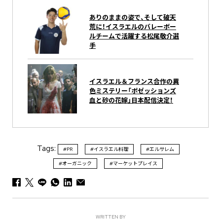
ありのままの姿で、そして破天
荒に！イスラエルのバレーボー
ルチームで活躍する松尾敬介選
手
イスラエル＆フランス合作の異
色ミステリー「ポゼッションズ
血と砂の花嫁」日本配信決定！
Tags:
#PR
#イスラエル料理
#エルサレム
#オーガニック
#マーケットプレイス
WRITTEN BY