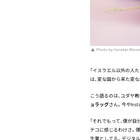
Photo by Yonatan Bloo
「イスラエル以外の人
は、変な国から来た変な
こう語るのは、ユダヤ教
ュラッグ
さん。今やIn
「それでもって、僕が自
テコに感じるわけさ。
生業としてる。デジタル