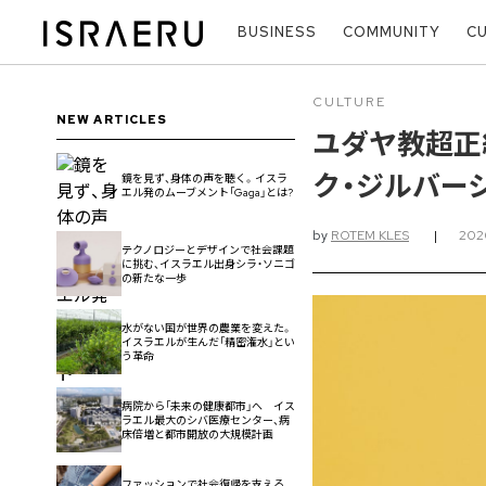
BUSINESS
COMMUNITY
C
CULTURE
NEW ARTICLES
ユダヤ教超正
ク・ジルバー
鏡を見ず、身体の声を聴く。イスラ
エル発のムーブメント「Gaga」とは?
by
ROTEM KLES
|
20
テクノロジーとデザインで社会課題
に挑む、イスラエル出身シラ・ソニゴ
の新たな一歩
水がない国が世界の農業を変えた。
イスラエルが生んだ「精密潅水」とい
う革命
病院から「未来の健康都市」へ イス
ラエル最大のシバ医療センター、病
床倍増と都市開放の大規模計画
ファッションで社会復帰を支える