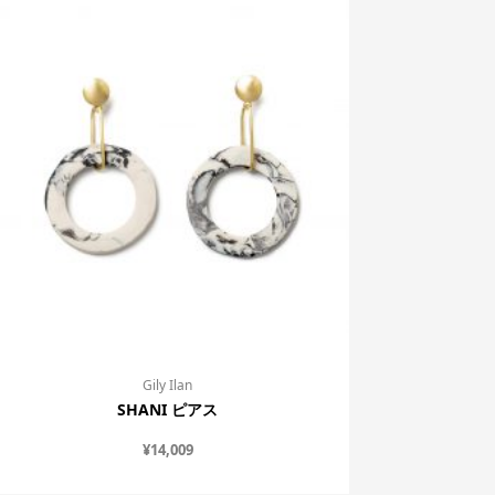
Gily Ilan
SHANI ピアス
¥
14,009