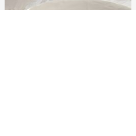
Yaara
WOK サーブ皿
₪
215