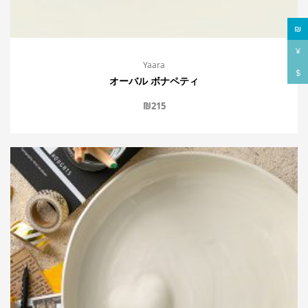
₪
¥
Yaara
$
オーバル ボナペティ
₪
215