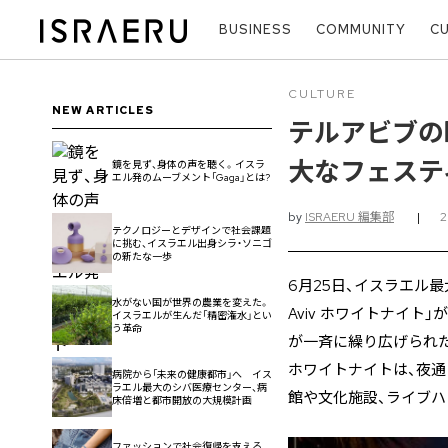
BUSINESS
COMMUNITY
C
CULTURE
NEW ARTICLES
テルアビブの眠
大なフェステ
鏡を見ず、身体の声を聴く。イスラ
エル発のムーブメント「Gaga」とは?
by
ISRAERU 編集部
|
テクノロジーとデザインで社会課題
に挑む、イスラエル出身シラ・ソニゴ
の新たな一歩
6月25日、イスラエル最
水がない国が世界の農業を変えた。
Aviv ホワイトナイト
イスラエルが生んだ「精密潅水」とい
う革命
が一斉に繰り広げられ
ホワイトナイトは、夜
病院から「未来の健康都市」へ イス
ラエル最大のシバ医療センター、病
館や文化施設、ライブハ
床倍増と都市開放の大規模計画
ファッションで社会復帰を支える