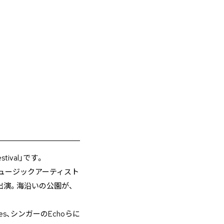
tival」です。
ュージックアーティスト
出演。海沿いの公園が、
s、シンガーのEchoらに