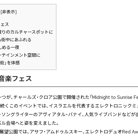
[
非表示
]
フェス
限りのカルチャースポットに
も街中にあふれる
しめる一夜
ーテインメント空間に
街」を体感
音楽フェス
チャールズ・クロア公園で開催された「Midnight to Sunrise Fes
で続くこのイベントでは、イスラエルを代表するエレクトロニックミ
ンガーソングライターのアヴィアタル・バナイ、人気ライブバンドなどが
バル会場へと姿を変えました。
望公園では、アサフ・アムドゥルスキー、エレクトロデュオRed Axe