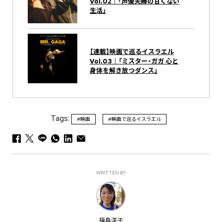
Vol.02｜「声優夫婦の甘くない
生活」
【連載】映画で巡るイスラエル
Vol.03｜「ミスター・ガガ 心と
身体を解き放つダンス」
Tags:
#映画
#映画で巡るイスラエル
WRITTEN BY
福島洋子