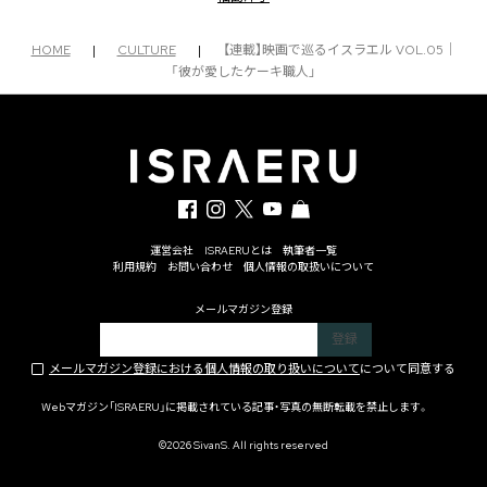
HOME
|
CULTURE
|
【連載】映画で巡るイスラエル VOL.05｜
「彼が愛したケーキ職人」
運営会社
ISRAERUとは
執筆者一覧
利用規約
お問い合わせ
個人情報の取扱いについて
メールマガジン登録
メールマガジン登録における個人情報の取り扱いについて
について同意する
Webマガジン「ISRAERU」に掲載されている記事・写真の無断転載を禁止します。
©2026 SivanS. All rights reserved