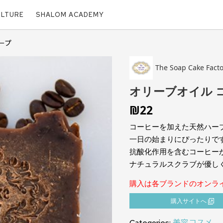
ULTURE
SHALOM ACADEMY
ープ
The Soap Cake Facto
オリーブオイル 
₪
22
コーヒーを加えた天然ハー
一日の始まりにぴったりで
抗酸化作用を含むコーヒー
ナチュラルスクラブが優し
購入は各ブランドのオンラ
購⼊サイトへ
Categories:
美容コスメ