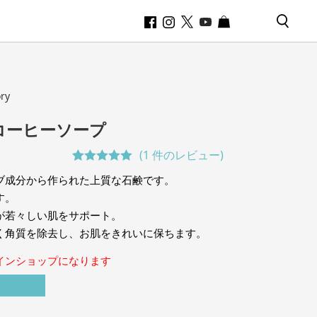
ry
コーヒーソープ
(
1
件のレビュー)
1
件の利用者
ブ成分から作られた上質な石鹸です。
評価に基づ
す。
く5段階評
が若々しい肌をサポート。
価のうち、
く角質を除去し、お肌をきれいに保ちます。
5.00
点
インショップになります