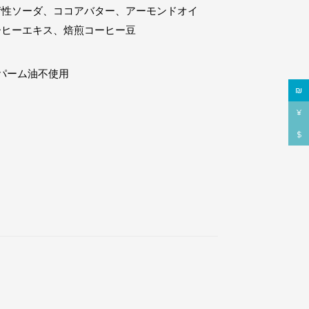
苛性ソーダ、ココアバター、アーモンドオイ
ーヒーエキス、焙煎コーヒー豆
、パーム油不使用
₪
¥
$