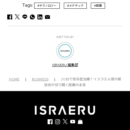
Tags:
#テクノロジー
#メドテック
#医療
WRITTEN BY
ISRAERU 編集部
HOME
|
BUSINESS
|
20分で依存症治療？ イスラエル発の新
技術が切り開く医療の未来