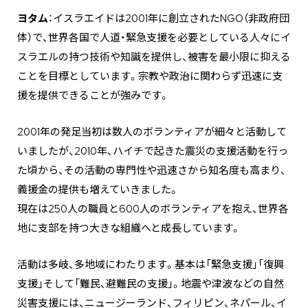
ヨタム
：イスラエイドは2001年に創立されたNGO（非政府団
体）で、世界各国で人道・緊急支援を必要としている人々にイ
スラエルの持つ技術や知識を提供し、被害を最小限に抑える
ことを目標としています。宗教や政治に関わらず迅速に支
援を提供できることが強みです。
2001年の発足当初は数人のボランティアが細々と活動して
いましたが、2010年、ハイチで起きた震災の支援活動を行っ
た頃から、その活動の専門性や迅速さから知名度も高まり、
義援金の提供も増えていきました。
現在は250人の職員と600人のボランティアを抱え、世界各
地に支部を持つ大きな組織へと成長しています。
活動は多岐、多地域にわたります。基本は「緊急支援」「復興
支援」そして「難民、避難民の支援」。地震や津波などの自然
災害支援には、ニュージーランド、フィリピン、ネパール、イ