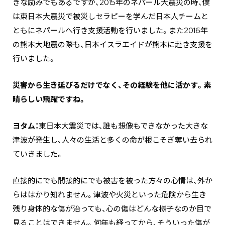
きな励みでもあるですが、2015年のネパール大震災の時、僕
は東日本大震災で被災しセラピーを学んだ日本人チームと
ともにネパールへ行き支援活動を行いました。また2016年
の熊本大地震の際も、日本イスラエイドが熊本に赴き支援を
行いました。
―――災害から生き延びるだけでなく、その経験を他に活かす。素
晴らしい飛躍ですね。
ヨタム：
東日本大震災では、誰も想像もできなかった大きな
津波が発生し、人々の生活と多くの命が根こそぎ奪い去られ
ていきました。
直接的にでも間接的にでも被害を被った方々の心情は、外か
らははかり知れません。津波や火災といった危険から生き
残り身体的な傷が治っても、心の傷はどんな様子なのか目で
見ることはできません。何年も経ってから、そういった傷が