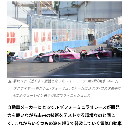
最終ラップ近くまで激戦となったフォーミュラE第5戦「東京E-Prix」。
タグホイヤー・ポルシェ・フォーミュラEチームは、A.F.ダ・コスタ選手が
4位、P.ウェーレイン選手が5位でフィニッシュした
――自動車メーカーにとって、F1（フォーミュラ1）レースが開発
力を競いながら未来の技術をテストする環境なのと同じ
く、これからいくつもの波を超えて普及していく電気自動車