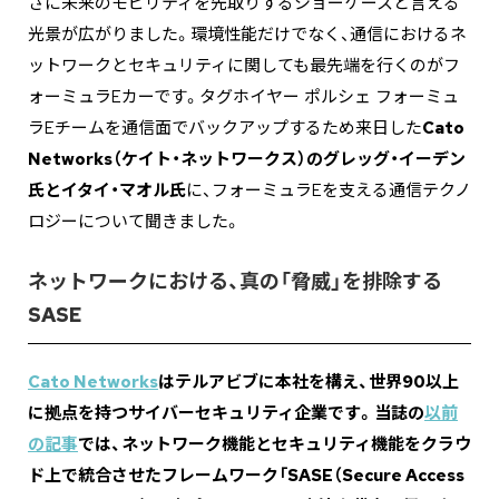
さに未来のモビリティを先取りするショーケースと言える
光景が広がりました。環境性能だけでなく、通信におけるネ
ットワークとセキュリティに関しても最先端を行くのがフ
ォーミュラEカーです。タグホイヤー ポルシェ フォーミュ
ラEチームを通信面でバックアップするため来日した
Cato
Networks（ケイト・ネットワークス）のグレッグ・イーデン
氏とイタイ・マオル氏
に、フォーミュラEを支える通信テクノ
ロジーについて聞きました。
ネットワークにおける、真の「脅威」を排除する
SASE
Cato Networks
はテルアビブに本社を構え、世界90以上
に拠点を持つサイバーセキュリティ企業です。当誌の
以前
の記事
では、ネットワーク機能とセキュリティ機能をクラウ
ド上で統合させたフレームワーク「SASE（Secure Access