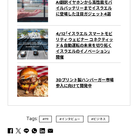
AI翻訳イヤホンから高性能モバ
イルバッテリーまで――イスラエル
に登場した注目ガジェット4選
4/12「イスラエル スマートモビ
リティ ウェビナー コネクティッ
ド＆自動運転の未来を切り拓く
イスラエルのイノベーション」
開催
3Dプリント製ハンバーガー市場
参入に向けて開発中
Tags:
#PR
#インタビュー
#ビジネス