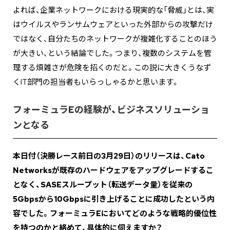
よれば、企業ネットワークにおける現実的な「脅威」とは、実
はウイルスやランサムウェアといった外部からの攻撃だけ
ではなく、自分たちのネットワークが複雑化することのほう
が大きい、という結論でした。つまり、複数のシステムを管
理する煩雑さが危険を招くのだと。この説に大きくうなず
くIT部門の担当者もいらっしゃるかと思います。
フォーミュラEの経験が、ビジネスソリューショ
ンとなる
――本日付（決勝レース前日の3月29日）のリリースは、Cato
Networksが既存のハードウェアをアップグレードするこ
となく、SASEスループット（転送データ量）を従来の
5Gbpsから10Gbpsに引き上げることに成功したという内
容でした。フォーミュラEにおいてどのような戦略的優位性
を持つのかと絡めて、具体的に伺えますか？