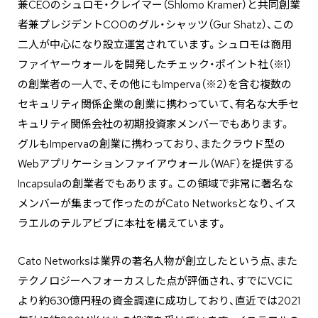
兼CEOのシュロモ・クレイマー（Shlomo Kramer）と共同創業
者兼プレジデントCOOのグル・シャッツ（Gur Shatz）、この
二人が中心になり設立運営されています。シュロモは商用
ファイヤーウォールを開発したチェック・ポイント社（※1）
の創業者の一人で、その他にもImperva（※2）を含む複数の
セキュリティ関係企業の創業に携わっていて、有名な大手セ
キュリティ関係会社の初期投資家メンバーでもあります。
グルもImpervaの創業に携わっており、またクラウド型の
Webアプリケーションファイアウォール（WAF）を提供する
Incapsulaの創業者でもあります。この領域で非常に著名な
メンバーが集まって作ったのがCato Networksとなり、イス
ラエルのテルアビブに本社を構えています。
Cato Networksは業界の著名人物が創立したという点、また
テクノロジーへフォーカスした点が評価され、すでにVCに
より約630億円程の資金調達に成功しており、直近では2021