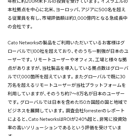
年秋に約200M米ドルの投資を受けています。イスラエルの
本社拠点を中心に北米、ヨーロッパ、アジアに500名を超え
る従業員を有し、市場評価額は約3,000億円となる急成長中
の会社です。
Cato Networksの製品をご利用いただいているお客様はグ
ローバルで1,100社を超えており、そのうち一割強が日本のユ
ーザーです。リモートユーザーやオフィス、工場と様々な拠
点がありますが、当社製品を導入している拠点数はグローバ
ルで17,000箇所を超えています。またグローバルで既に30
万名を超えるリモートユーザーが当社プラットフォームを
利用していますが、そのうち約7〜8万名が日本のユーザー
です。グローバルでは日本を含めた150カ国超の国と地域で
ビジネスを展開しています。調査会社forresterのレポート
によると、Cato NetworksはROIが240%超と、非常に投資効
率の高いソリューションであるという評価を受けていま