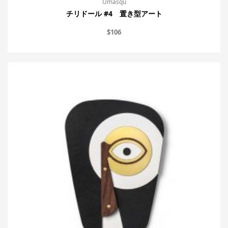
Umasqu
チリドール #4 置き型アート
$
106