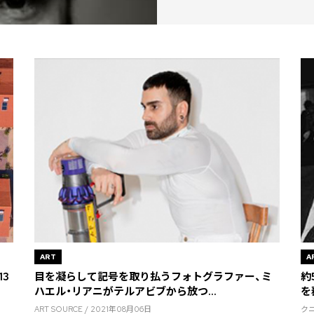
ART
A
3
目を凝らして記号を取り払うフォトグラファー、ミ
約
ハエル・リアニがテルアビブから放つ...
を
ART SOURCE / 2021年08月06日
クニ