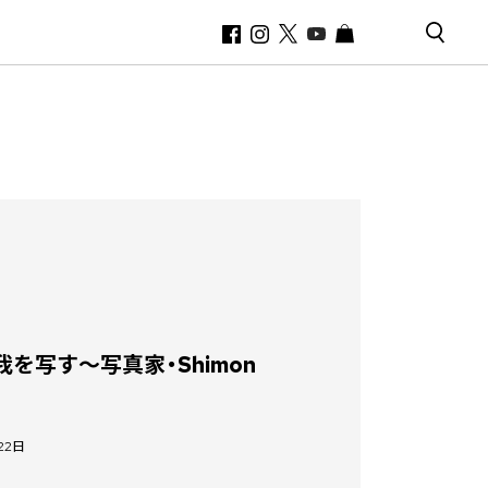
〜真我を写す〜写真家・Shimon
月22日