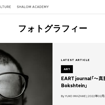
ULTURE
SHALOM ACADEMY
フォトグラフィー
LATEST ARTICLE
ART
EART journal「
Bokshtein」
By YUKO IMAZAIKE | 2022年02