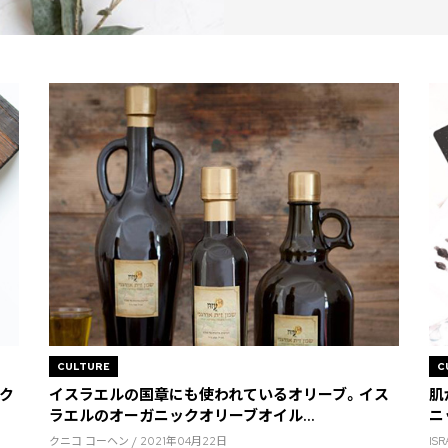
CULTURE
C
ク
イスラエルの国章にも使われているオリーブ。イス
肌
ラエルのオーガニックオリーブオイル...
ニ
クニコ コーヘン / 2021年04月22日
IS