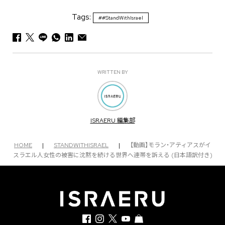
Tags:
##StandWithIsrael
WRITTEN BY
ISRAERU 編集部
HOME
|
STANDWITHISRAEL
|
【動画】モラン・アティアスがイ
スラエル人女性の被害に沈黙を続ける世界へ連帯を訴える (日本語訳付き)