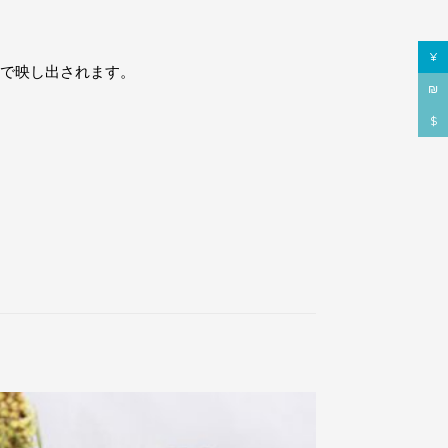
¥
んで映し出されます。
₪
$