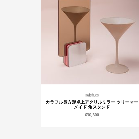
Reish.co
カラフル長方形卓上アクリルミラー ツリーマー
メイド 角スタンド
¥
30,300