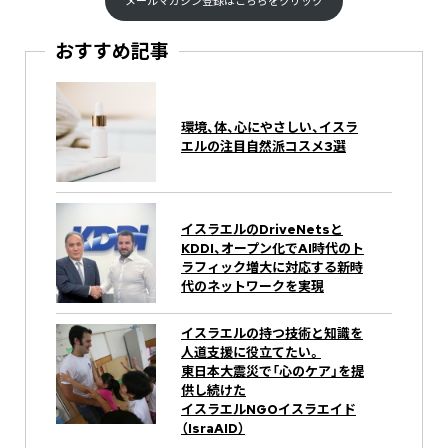
メールマガジン登録はこちらをクリック
おすすめ記事
環境、体、心にやさしい、イスラ
エルの注目自然派コスメ3選
イスラエルのDriveNetsと
KDDI、オープン化でAI時代のト
ラフィック増大に対応する新時
代のネットワークを実現
イスラエルの持つ技術と知識を
人道支援に役立てたい。
東日本大震災で「心のケア」を提
供し続けた
イスラエルNGOイスラエイド
（IsraAID）