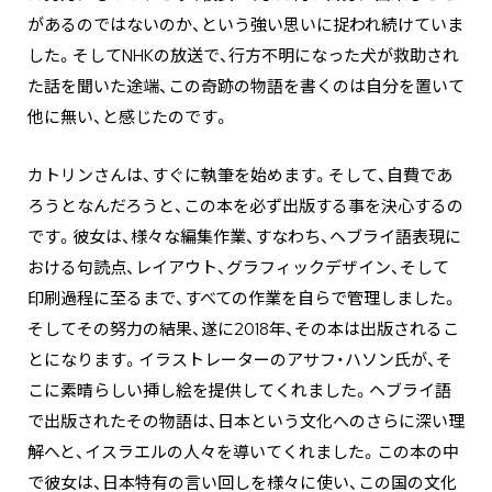
があるのではないのか、という強い思いに捉われ続けていま
した。そしてNHKの放送で、行方不明になった犬が救助され
た話を聞いた途端、この奇跡の物語を書くのは自分を置いて
他に無い、と感じたのです。
カトリンさんは、すぐに執筆を始めます。そして、自費であ
ろうとなんだろうと、この本を必ず出版する事を決心するの
です。彼女は、様々な編集作業、すなわち、ヘブライ語表現に
おける句読点、レイアウト、グラフィックデザイン、そして
印刷過程に至るまで、すべての作業を自らで管理しました。
そしてその努力の結果、遂に2018年、その本は出版されるこ
とになります。イラストレーターのアサフ・ハソン氏が、そ
こに素晴らしい挿し絵を提供してくれました。ヘブライ語
で出版されたその物語は、日本という文化へのさらに深い理
解へと、イスラエルの人々を導いてくれました。この本の中
で彼女は、日本特有の言い回しを様々に使い、この国の文化