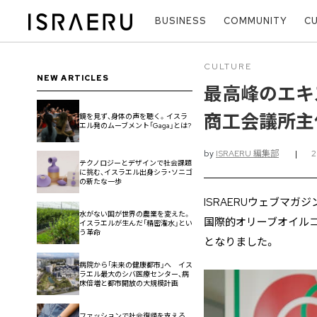
BUSINESS
COMMUNITY
C
CULTURE
NEW ARTICLES
最高峰のエキ
商工会議所主催「J
鏡を見ず、身体の声を聴く。イスラ
エル発のムーブメント「Gaga」とは?
by
ISRAERU 編集部
|
テクノロジーとデザインで社会課題
に挑む、イスラエル出身シラ・ソニゴ
の新たな一歩
ISRAERUウェブマ
水がない国が世界の農業を変えた。
国際的オリーブオイルコ
イスラエルが生んだ「精密潅水」とい
う革命
となりました。
病院から「未来の健康都市」へ イス
ラエル最大のシバ医療センター、病
床倍増と都市開放の大規模計画
ファッションで社会復帰を支える