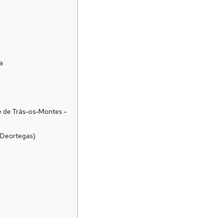
a
de Trás-os-Montes –
Deortegas)