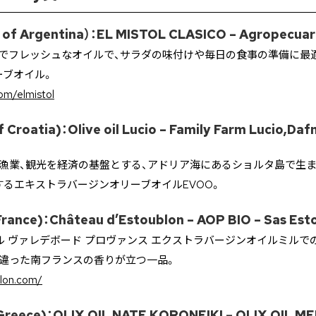
Argentina）：EL MISTOL CLASICO – Agropecuaria 
co は滑らかでフレッシュなオイルで、サラダの味付けや毎日の食事の準備
ーブオイル。
om/elmistol
oatia)：Olive oil Lucio – Family Farm Lucio,Dafn
漁業、観光を経済の基盤とする、アドリア海にあるショルタ島で生まれたOliv
るエキストラバージンオリーブオイルEVOO。
ance)：Château d’Estoublon – AOP BIO – Sas Est
ル ヴァレデボード プロヴァンス エクストラバージンオイルミルで
た違った南フランスの香りが立つ一品。
blon.com/
eece)：OLIX OIL NATE KORONEIKI – OLIX OIL M