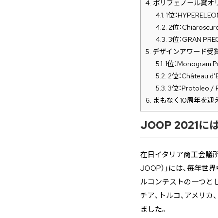
4.
ポリフェノール賞オ
4.1.
1位：HYPERELEON
4.2.
2位：Chiaroscu
4.3.
3位：GRAN PREGI
5.
デザインアワード受
5.1.
1位：Monogram Pr
5.2.
2位：Château d’
5.3.
3位：Protoleo /
6.
まもなく10周年を迎え
JOOP 202
在日イタリア商工会議所が2
JOOP）」には、毎年
ルコンテストの一つとし
チア、トルコ、アメリカ
ました。