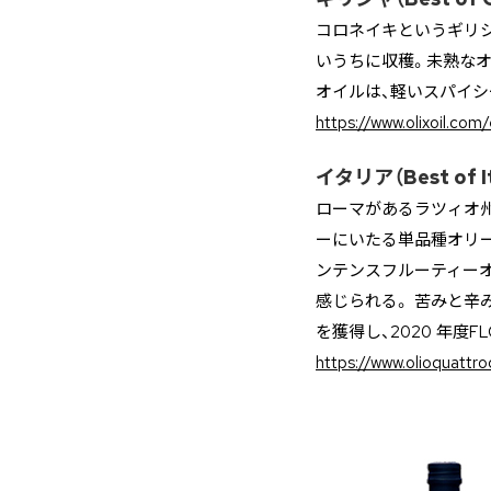
コロネイキというギリシ
いうちに収穫。未熟な
オイルは、軽いスパイシ
https://www.olixoil.com
イタリア（Best of It
ローマがあるラツィオ
ーにいたる単品種オリ
ンテンスフルーティー
感じられる。 苦みと辛み
を獲得し、2020 年度F
https://www.olioquattroc