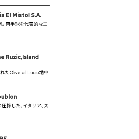
El Mistol S.A.
に最適。南半球を代表的なエ
e Ruzic,Island
e oil Lucio地中
oublon
の圧搾した、イタリア、ス
EPE