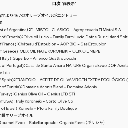
目次
[
非表示
]
世界各地より467のオリーブオイルがエントリー
賞
Argentina）：EL MISTOL CLASICO – Agropecuaria El Mistol S.A.
roatia)：Olive oil Lucio – Family Farm Lucio,Dafne Ruzic,Island Solt
rance)：Château d’Estoublon – AOP BIO – Sas Estoublon
Greece)：OLIX OIL NATE KORONEIKI – OLIX OIL MEPE
taly)：Superbo – Americo Quattrociocchi
Portugal)：Casa de Santo Amaro NATURE Organic Evoo DOP Azeite 
e Lda
Spain)：FRANTOIO – ACEITE DE OLIVA VIRGEN EXTRA ECOLÓGICO (
Tunisia)：Domaine Adonis Blend – Domaine Adonis
key)：Genius Olive Oil – Genius LTD ŞTİ
SA)：Truly Koroneiki – Corto Olive Co
srael)：Korneiki – Ptora Family Boutique
門賞オリーブオイル
rmet Evoo – Sakellaropoulos Organic Farms（ギリシャ）