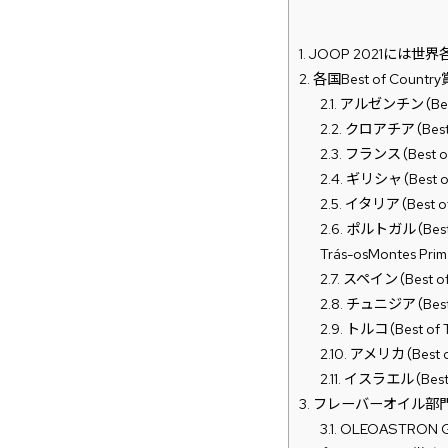
1.
JOOP 2021には
2.
各国Best of Country
2.1.
アルゼンチン（Best of 
2.2.
クロアチア（Best of C
2.3.
フランス（Best of F
2.4.
ギリシャ（Best of 
2.5.
イタリア（Best of I
2.6.
ポルトガル（Best of 
Trás-osMontes Prim
2.7.
スペイン（Best of 
2.8.
チュニジア（Best of 
2.9.
トルコ（Best of Tur
2.10.
アメリカ（Best of U
2.11.
イスラエル（Best of I
3.
フレーバーオイル部
3.1.
OLEOASTRON Gou