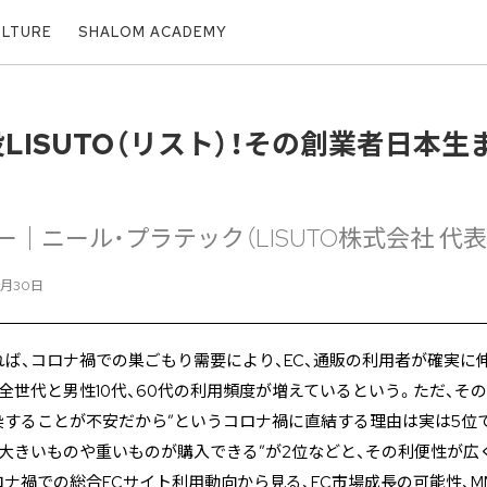
ULTURE
SHALOM ACADEMY
LISUTO（リスト）！その創業者日本
｜ニール・プラテック（LISUTO株式会社 代
5月30日
ば、コロナ禍での巣ごもり需要により、EC、通販の利用者が確実に
全世代と男性10代、60代の利用頻度が増えているという。ただ、そ
染することが不安だから”というコロナ禍に直結する理由は実は5位で
、”大きいものや重いものが購入できる”が2位などと、その利便性が
ロナ禍での総合ECサイト利用動向から見る、EC市場成長の可能性、M