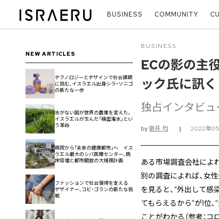
BUSINESS
COMMUNITY
C
BUSINESS
NEW ARTICLES
ECの影の主役
テクノロジーとデザインで社会課題
ック氏に訊く
に挑む、イスラエル出身シラ・ソニゴ
の新たな一歩
独占インタビュー
水がない国が世界の農業を変えた。
イスラエルが生んだ「精密潅水」とい
う革命
by
新井 均
|
2022年0
病院から「未来の健康都市」へ イス
ラエル最大のシバ医療センター、病
床倍増と都市開放の大規模計画
ある市場調査会社によれ
別の調査によれば、女性
ファッションで社会復帰を支える
を見ると、“外出して感
デザイナー、コビ・ゴランの新たな挑
戦
てもらえるから”が1位
ことがわかる（参考：コ