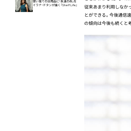
使い捨ての日用品に「永遠の命」を
イラナ・ドタンが描く『Shelf Life』
従来あまり利用しなかっ
とができる。今後通信速
の傾向は今後も続くと