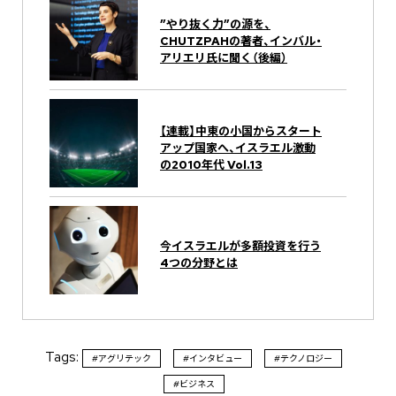
”やり抜く力”の源を、
CHUTZPAHの著者、インバル・
アリエリ氏に聞く（後編）
【連載】中東の小国からスタート
アップ国家へ、イスラエル激動
の2010年代 Vol.13
今イスラエルが多額投資を行う
4つの分野とは
Tags:
#アグリテック
#インタビュー
#テクノロジー
#ビジネス