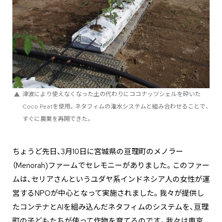
津波により使えなくなった土の代わりにココナッツシェルを砕いた
Coco Peatを使用。ネタフィムの潅水システムと組み合わせることで、
すぐに農業を再開できた。
ちょうど先日、3月10日に宮城県の亘理町のメノラー
（Menorah)ファームでセレモニーがありました。このファー
ムは、セリアさんというユダヤ系インドネシア人の女性が運
営するNPOが中心となって実施されました。我々が提供し
たコンテナとAIを組み込んだネタフィムのシステムを、亘理
町の子どもたちが使って作物を育てるのです。我々は東京