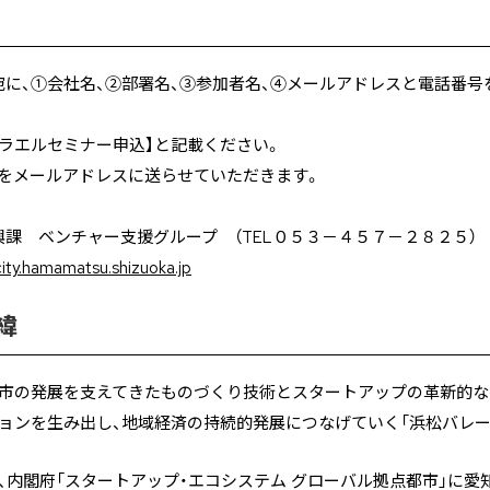
に、①会社名、②部署名、③参加者名、④メールアドレスと電話番号
ラエルセミナー申込】と記載ください。
等をメールアドレスに送らせていただきます。
 ベンチャー支援グループ （TEL０５３－４５７－２８２５）
ty.hamamatsu.shizuoka.jp
緯
本市の発展を支えてきたものづくり技術とスタートアップの革新的な
ョンを生み出し、地域経済の持続的発展につなげていく「浜松バレー
、内閣府「スタートアップ・エコシステム グローバル拠点都市」に愛