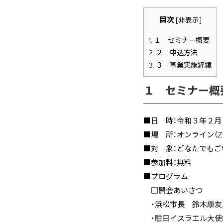
目次
[
非表示
]
1.
１ セミナー概要
2.
２ 申込方法
3.
３ 事業実施経緯
１ セミナー概
■日 時：令和３年２月
■場 所：オンライン（Z
■対 象：どなたでもご
■参加料：無料
■プログラム
□開会あいさつ
・浜松市長 鈴木康友
・駐日イスラエル大使