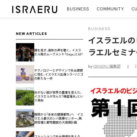
BUSINESS
COMMUNITY
C
BUSINESS
NEW ARTICLES
イスラエルの
ラエルセミナー
鏡を見ず、身体の声を聴く。イスラ
エル発のムーブメント「Gaga」とは?
by
ISRAERU 編集部
|
テクノロジーとデザインで社会課題
に挑む、イスラエル出身シラ・ソニゴ
の新たな一歩
水がない国が世界の農業を変えた。
イスラエルが生んだ「精密潅水」とい
う革命
病院から「未来の健康都市」へ イス
ラエル最大のシバ医療センター、病
床倍増と都市開放の大規模計画
ファッションで社会復帰を支える