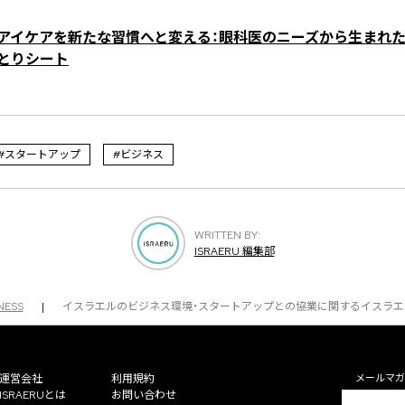
アイケアを新たな習慣へと変える：眼科医のニーズから生まれ
とりシート
#スタートアップ
#ビジネス
WRITTEN BY:
ISRAERU 編集部
NESS
|
イスラエルのビジネス環境・スタートアップとの協業に関するイスラエル
運営会社
利用規約
メールマガ
ISRAERUとは
お問い合わせ