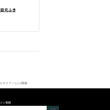
た目元ふき
セミナー2/24開催
ジン登録