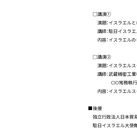
□講演①
演題：イスラエルとは
講師：駐日イスラエル
内容：イスラエルのビ
□講演②
演題：イスラエルスタ
講師：武蔵精密工業株
CIO常務執行役
内容：イスラエルスタ
■後援
独立行政法人日本貿易
駐日イスラエル大使