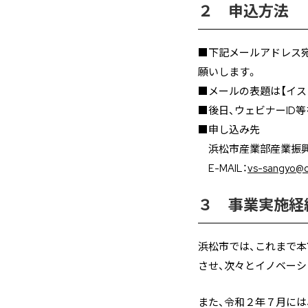
２ 申込方法
■下記メールアドレス宛
願いします。
■メールの表題は【イス
■後日、ウェビナーID
■申し込み先
浜松市産業部産業振興課
E-MAIL：
vs-sangyo@ci
３ 事業実施経
浜松市では、これまで
させ、次々とイノベーシ
また、令和２年７月には