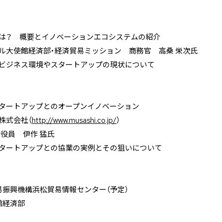
？ 概要とイノベーションエコシステムの紹介
大使館経済部・経済貿易ミッション 商務官 高桑 栄次氏
ジネス環境やスタートアップの現状について
ートアップとのオープンイノベーション
式会社（
http://www.musashi.co.jp/
）
員 伊作 猛氏
ートアップとの協業の実例とその狙いについて
振興機構浜松貿易情報センター（予定）
館経済部