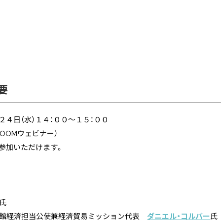
要
２４日（水）１４：００～１５：００
OOMウェビナー）
参加いただけます。
氏
館経済担当公使兼経済貿易ミッション代表
ダニエル・コルバー
氏