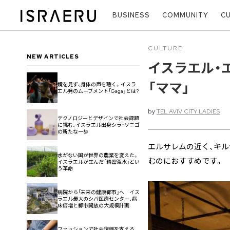
BUSINESS
COMMUNITY
C
CULTURE
NEW ARTICLES
イスラエル・
「ママ」
鏡を見ず、身体の声を聴く。イスラ
エル発のムーブメント「Gaga」とは?
by
TEL AVIV CITY LADIES
テクノロジーとデザインで社会課題
に挑む、イスラエル出身シラ・ソニゴ
の新たな一歩
エルサレムの近く、キルヤッ
水がない国が世界の農業を変えた。
むのにおすすめです。
イスラエルが生んだ「精密潅水」とい
う革命
病院から「未来の健康都市」へ イス
ラエル最大のシバ医療センター、病
床倍増と都市開放の大規模計画
ファッションで社会復帰を支える