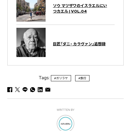
ソウ マツザワのイスラエルにい
つカエル | VOL.04
巨匠「ダニ・ カラヴァン」追想録
Tags:
#ガリラヤ
#旅行
WRITTEN BY