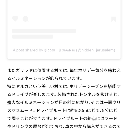
A post shared by 𝖍𝖎𝖉𝖉𝖊𝖓_ 𝖏𝖊𝖗𝖚𝖘𝖆𝖑𝖊𝖒 (@hidden_jerusalem)
またガリラヤに位置する村では、毎年ホリデー気分を味わえ
るイルミネーションが飾られています。
特にヤルカという美しい村では、ホリデーシーズンを堪能す
るドライブが楽しめます。装飾されたトンネルを抜けると、
盛大なイルミネーションが目の前に広がり、そこは一面クリ
スマスムード。ドライブルートは約600mほどで、5分ほど
で周ることができます。ドライブルートの終点にはフード
やドリンクの屋台が出ており、車の中から購入ができるので