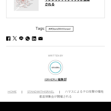
される
Tags:
##StandWithIsrael
WRITTEN BY
ISRAERU 編集部
HOME
|
STANDWITHISRAEL
|
ハマスによるテロ攻撃の犠牲
者追悼集会が開催される