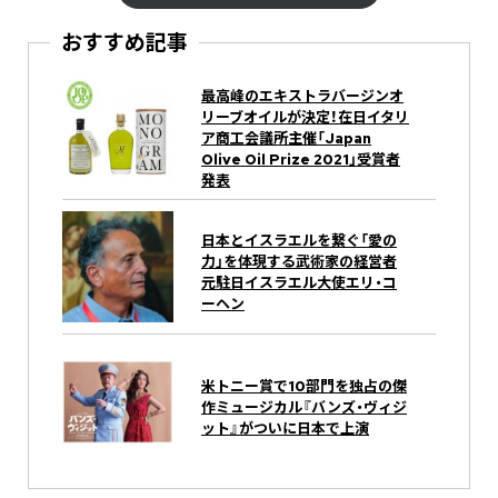
おすすめ記事
最高峰のエキストラバージンオ
リーブオイルが決定！在日イタリ
ア商工会議所主催「Japan
Olive Oil Prize 2021」受賞者
発表
日本とイスラエルを繋ぐ「愛の
力」を体現する武術家の経営者
元駐日イスラエル大使エリ・コ
ーヘン
米トニー賞で10部門を独占の傑
作ミュージカル『バンズ・ヴィジ
ット』がついに日本で上演