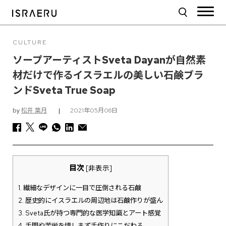
CULTURE
ソープアーティストSveta Dayanが自然素
材だけで作るイスラエルの美しい石鹸ブラ
ンドSveta True Soap
by
松井 葉月
|
2021年05月06日
目次
[
非表示
]
1.
繊細なデザインに一目で圧倒される石鹸
2.
歴史的にイスラエルの周辺地は石鹸作りが盛ん
3.
Sveta氏が持つ専門的な医学知識とアート感覚
4.
手間や苦労を惜しまず手作りにこだわる